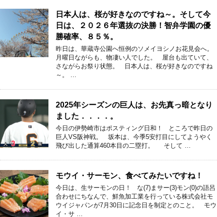
日本人は、桜が好きなのですね～。そして今
日は、２０２６年選抜の決勝！智弁学園の優
勝確率、８５％。
昨日は、華蔵寺公園へ恒例のソメイヨシノお花見会へ。
月曜日ながらも、物凄い人でした。 屋台も出ていて、
さながらお祭り状態。 日本人は、桜が好きなのですね
～。 …
2025年シーズンの巨人は、お先真っ暗となり
ました．．．．。
今日の伊勢崎市はポスティング日和！ ところで昨日の
巨人VS阪神戦。 坂本は、今季5安打目にしてようやく
飛び出した通算460本目の二塁打。 そして …
モウイ・サーモン、食べてみたいですね！
今日は、生サーモンの日！ な(7)まサー(3)モン(0)の語呂
合わせにちなんで、鮮魚加工業を行っている株式会社モ
ウイジャパンが7月30日に記念日を制定とのこと。 モウ
イ・サ …