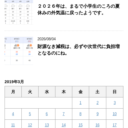
２０２６年は、まるで小学生のころの夏
休みの外気温に戻ったようです。
2026/08/04
財源なき減税は、必ずや次世代に負担増
となるのにね。
2019年3月
月
火
水
木
金
土
日
1
2
3
4
5
6
7
8
9
10
11
12
13
14
15
16
17