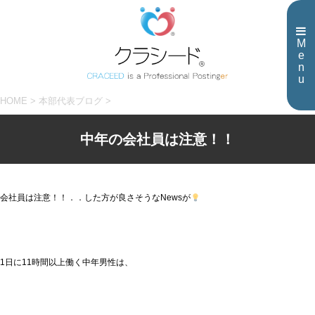
M
e
n
u
HOME
>
本部代表ブログ
>
中年の会社員は注意！！
会社員は注意！！．．した方が良さそうなNewsが
1日に11時間以上働く中年男性は、