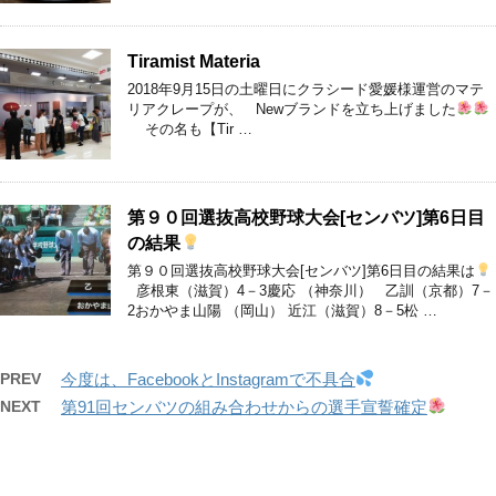
Tiramist Materia
2018年9月15日の土曜日にクラシード愛媛様運営のマテ
リアクレープが、 Newブランドを立ち上げました
その名も【Tir …
第９０回選抜高校野球大会[センバツ]第6日目
の結果
第９０回選抜高校野球大会[センバツ]第6日目の結果は
彦根東（滋賀）4－3慶応 （神奈川） 乙訓（京都）7－
2おかやま山陽 （岡山） 近江（滋賀）8－5松 …
PREV
今度は、FacebookとInstagramで不具合
NEXT
第91回センバツの組み合わせからの選手宣誓確定