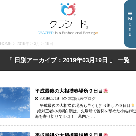
M
e
n
u
HOME
>
2019年
>
3月
>
19日
「 日別アーカイブ：2019年03月19日 」 一覧
平成最後の大相撲春場所９日目
2019/03/19
-
本部代表ブログ
平成最後の大相撲春場所も早くも折り返しの９日目
絶対王者の横綱白鵬は、先場所で苦杯を舐めた小結御嶽
海を寄り切りで圧倒！ 幕内た …
平成最後の大相撲春場所９日目