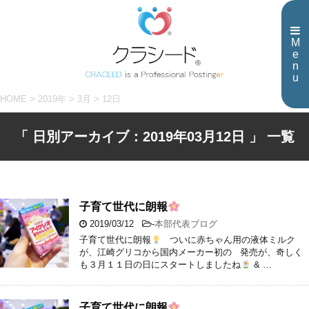
M
e
n
u
HOME
>
2019年
>
3月
>
12日
「 日別アーカイブ：2019年03月12日 」 一覧
子育て世代に朗報
2019/03/12
-
本部代表ブログ
子育て世代に朗報
ついに赤ちゃん用の液体ミルク
が、江崎グリコから国内メーカー初の 発売が、奇しく
も３月１１日の日にスタートしましたね
& …
子育て世代に朗報