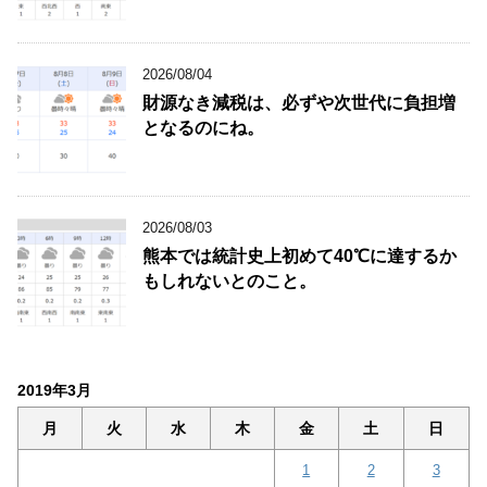
2026/08/04
財源なき減税は、必ずや次世代に負担増
となるのにね。
2026/08/03
熊本では統計史上初めて40℃に達するか
もしれないとのこと。
2019年3月
月
火
水
木
金
土
日
1
2
3