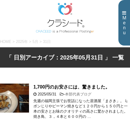
M
e
n
u
HOME
>
2025年
>
5月
>
31日
「 日別アーカイブ：2025年05月31日 」 一覧
1,700円のお安さには、驚きました。
2025/05/31
-
本部代表ブログ
先週の福岡主張でお世話になった居酒屋「まさき」。 í¡
ポンじりやピーマン焼きなど１２０円から１５０円と一
本の安さとお味のクオリティの高さに驚かされました。
焼き鳥、３，４本と６００円の …