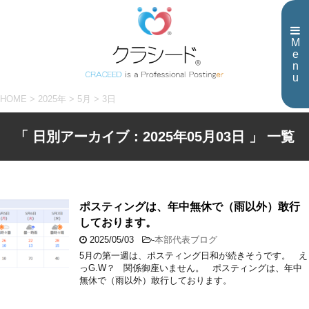
M
e
n
u
HOME
>
2025年
>
5月
>
3日
「 日別アーカイブ：2025年05月03日 」 一覧
ポスティングは、年中無休で（雨以外）敢行
しております。
2025/05/03
-
本部代表ブログ
5月の第一週は、ポスティング日和が続きそうです。 え
っG.W？ 関係御座いません。 ポスティングは、年中
無休で（雨以外）敢行しております。