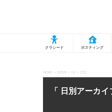
クラシード
ポスティング
HOME
>
2025年
>
1月
>
23日
「 日別アーカイブ