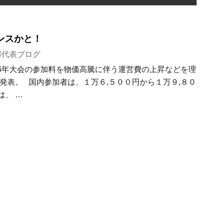
ンスかと！
部代表ブログ
26年大会の参加料を物価高騰に伴う運営費の上昇などを理
発表。 国内参加者は、１万６,５００円から１万９,８０
は、 …