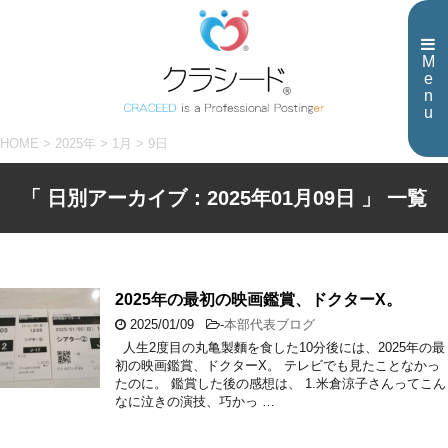
M
e
n
u
HOME
>
2025年
>
1月
>
9日
「 日別アーカイブ：2025年01月09日 」 一覧
2025年の最初の映画鑑賞、ドクターX。
2025/01/09
-
本部代表ブログ
人生2度目の丸亀製麵を食した10分後には、2025年の最
初の映画鑑賞、ドクターX。 テレビでも見たことなかっ
たのに。 鑑賞した後の感想は、 1.米倉涼子さんってこん
なに泣きの演技、巧かっ …