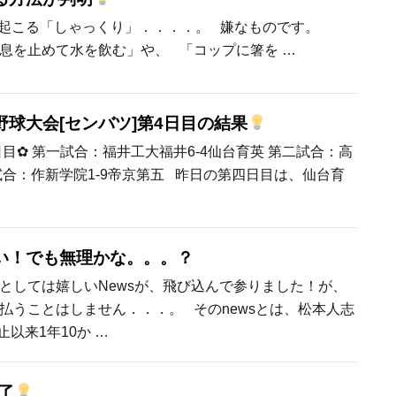
起こる「しゃっくり」．．．．。 嫌なものです。
息を止めて水を飲む」や、 「コップに箸を …
球大会[センバツ]第4日目の結果
日目✿ 第一試合：福井工大福井6-4仙台育英 第二試合：高
三試合：作新学院1-9帝京第五 昨日の第四日目は、仙台育
い！でも無理かな。。。？
としては嬉しいNewsが、飛び込んで参りました！が、
払うことはしません．．．。 そのnewsとは、松本人志
止以来1年10か …
了