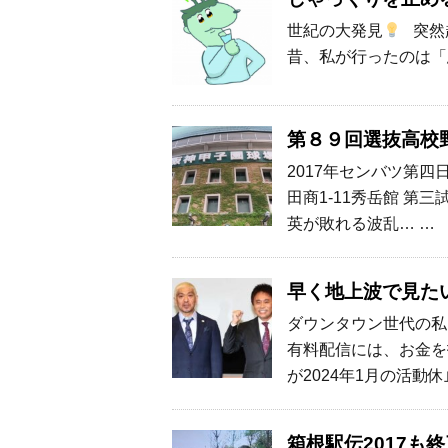
世紀の大発見
突然
昔、私が行ったのは「
第８９回選抜高校野
2017年センバツ第四
田商1-11秀岳館 第
英が敗れる波乱… …
早く地上波で見た
ダウンタウン世代の私
有料配信には、お金を
が2024年1月の活動休
箱根駅伝2017も終