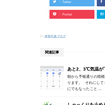
Twitter
B!
Pocket
-
本部代表ブログ
関連記事
あと2、3℃気温
朝から予報通りの雨模
ります。 それにして
にでもなったこと …
しゃっくりを止め