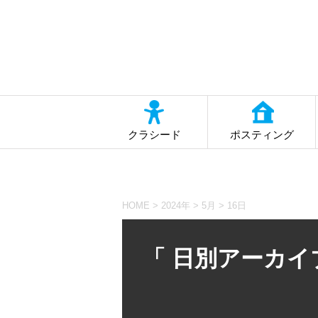
クラシード
ポスティング
HOME
>
2024年
>
5月
>
16日
「 日別アーカイブ