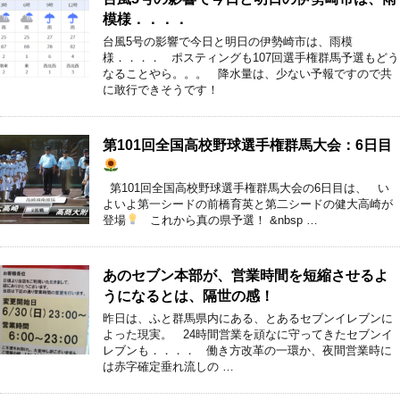
模様．．．．
台風5号の影響で今日と明日の伊勢崎市は、雨模
様．．．． ポスティングも107回選手権群馬予選もどう
なることやら。。。 降水量は、少ない予報ですので共
に敢行できそうです！
第101回全国高校野球選手権群馬大会：6日目
第101回全国高校野球選手権群馬大会の6日目は、 い
よいよ第一シードの前橋育英と第二シードの健大高崎が
登場
これから真の県予選！ &nbsp …
あのセブン本部が、営業時間を短縮させるよ
うになるとは、隔世の感！
昨日は、ふと群馬県内にある、とあるセブンイレブンに
よった現実。 24時間営業を頑なに守ってきたセブンイ
レブンも．．．． 働き方改革の一環か、夜間営業時に
は赤字確定垂れ流しの …