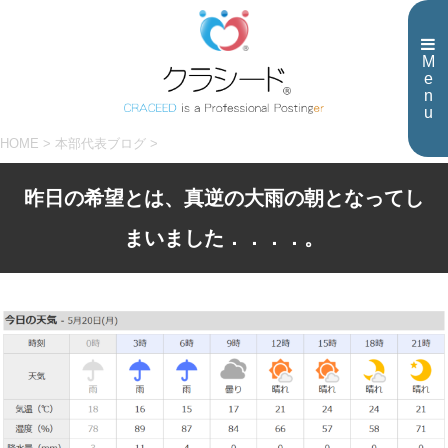
M
e
n
u
HOME
>
本部代表ブログ
>
昨日の希望とは、真逆の大雨の朝となってし
まいました．．．．。