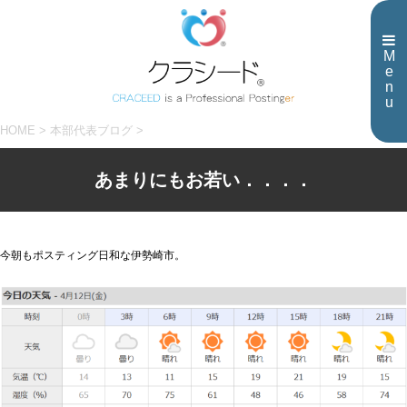
M
e
n
u
HOME
>
本部代表ブログ
>
あまりにもお若い．．．．
今朝もポスティング日和な伊勢崎市。