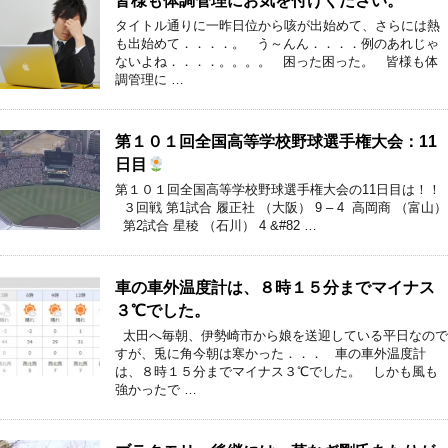
皆様も体調管理にお気を付けください。
タイトル通りに一昨日位から咳が出始めて、さらには熱
も出始めて．．．．。 う～んん．．．．例のあれじゃ
ないよね．．．．。。。。 困った困った。 皆様も体
調管理に …
第１０１回全国高等学校野球選手権大会：11
日目
第１０１回全国高等学校野球選手権大会の11日目は！！
３回戦 第1試合 履正社 （大阪） 9 – 4 高岡商 （富山）
第2試合 星稜 （石川） 4 &#82 …
車の車外温度計は、８時１５分までマイナス
３℃でした。
太田へ毎朝、伊勢崎市から娘を送迎している平日なので
すが、兎に角今朝は寒かった．．． 車の車外温度計
は、８時１５分までマイナス３℃でした。 しかも風も
強かったで …