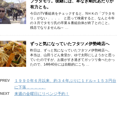
ブラタモリ。後継には、草なぎ剛氏あたりが
有力とも。
今日のTV番組表をチェックすると、NＨＫの「ブラタモ
リ」がない．．．． と思って検索すると、なんと今年
の３月でタモリ氏の卒業＆番組自体が終了とのこと。
残念でなりませんね～ …
ずっと気になっていたフタツメ伊勢崎店へ
昨日は、ずっと気になっていたフタツメ伊勢崎店へ。
本当は、山田うどん食堂か、ゆで太郎にしようかと思っ
ていたのですが、お腹がすき過ぎてガッツリ食べたかっ
たので、14時40分には自動的にこち …
PREV
１９９０年６月以来、約３４年ぶりに１ドル＝１５３円台
に下落．．．．。
NEXT
来週の金曜日にリベンジ予約！