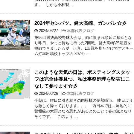
す。 しかも小林製 …
2024年センバツ。健大高崎、ガンバレ☆彡
2024/03/27
-
本部代表ブログ
第96回選抜高校野球大会は、雨に恨まれ順延に順延とな
り昨日、やっと待ちに待った2回戦、健大高崎VS明豊を
観戦できました☆彡 正直、1回戦を見ただけですとチー
ム打率出場校トップの.397の …
このような天気の日は、ポスティングスタッ
フは完全休養且つ、私は事務処理を堅実にこ
なして参ります☆彡
2024/03/26
-
本部代表ブログ
今朝は、昨日に引き続きの雨模様の伊勢崎市。 昨日より
も激しく降っております。。。 西日本では、局地的に
警報級の大雨となる恐れがあるとのことで春の嵐となり
そうです。 このよう …