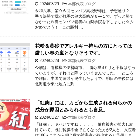
2024/03/29
-
本部代表ブログ
令和六年、第９６回センバツ高校野球は、予想通り？
準々決勝で我が群馬の健大高崎が６―１で、ずっと勝て
なかった昨春センバツ覇者の山梨学院を下しました☆彡
おめでとう！ この勝利 …
花粉＆黄砂でアレルギー持ちの方にとっては
厳しい春の嵐となりそうです。
2024/03/28
-
本部代表ブログ
今朝は、雨模様の伊勢崎市。 降水量8ミリと予報はなっ
ていますが、それほど降っていませんでした。 ところ
で昨日、中国で黄砂が発生したようで、明日の午後には
北海道や東北地方に到 …
「紅麹」には、カビから生成される何らかの
成分が原因とみられるとも言及。
2024/03/27
-
本部代表ブログ
「紅麹」、ヤバいですね．．．． 健康被害が拡大し続
けていて、既に腎臓不全で亡くなった方が2人と、入院者
は106人これから相当数の被害者が続出すると予想しま