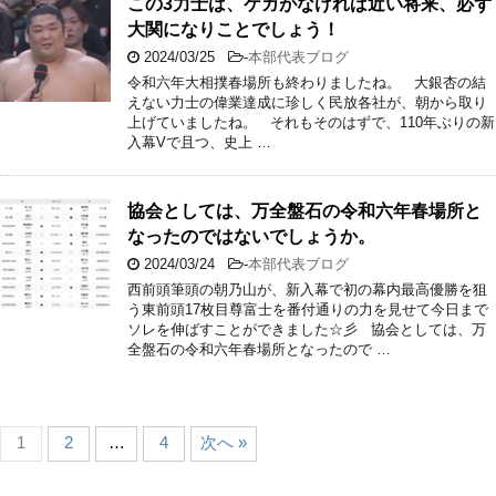
この3力士は、ケガがなければ近い将来、必ず
大関になりことでしょう！
2024/03/25
-
本部代表ブログ
令和六年大相撲春場所も終わりましたね。 大銀杏の結
えない力士の偉業達成に珍しく民放各社が、朝から取り
上げていましたね。 それもそのはずで、110年ぶりの新
入幕Vで且つ、史上 …
協会としては、万全盤石の令和六年春場所と
なったのではないでしょうか。
2024/03/24
-
本部代表ブログ
西前頭筆頭の朝乃山が、新入幕で初の幕内最高優勝を狙
う東前頭17枚目尊富士を番付通りの力を見せて今日まで
ソレを伸ばすことができました☆彡 協会としては、万
全盤石の令和六年春場所となったので …
1
2
…
4
次へ »