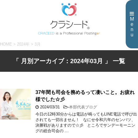
M
e
n
u
HOME
>
2024年
>
3月
「 月別アーカイブ：2024年03月 」 一覧
37年間も司会を務めるって凄いこと。お疲れ
様でした☆彡
2024/03/31
-
本部代表ブログ
今日の12時30分からは電話が鳴ってもLINE電話で呼び出
されても一切出ません！ なにせ令和六年のセンバツ、
決勝戦がありますので☆彡 ところでサンデーモーニン
グの総合司会の …