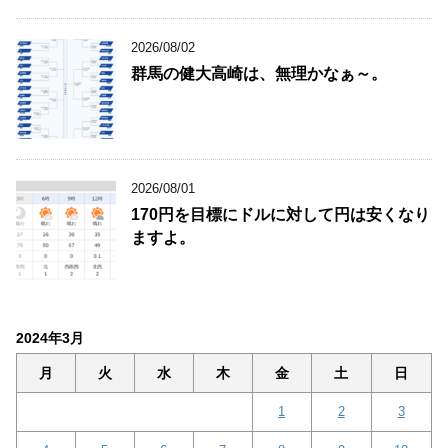
2026/08/02
群馬の健大高崎は、無理かなぁ～。
2026/08/01
170円を目標にドルに対して円は安くなり
ますよ。
2024年3月
月
火
水
木
金
土
日
1
2
3