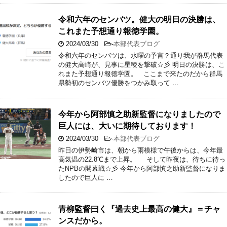
令和六年のセンバツ。健大の明日の決勝は、
これまた予想通り報徳学園。
2024/03/30
-
本部代表ブログ
令和六年のセンバツは、水曜の予言？通り我が群馬代表
の健大高崎が、見事に星稜を撃破☆彡 明日の決勝は、こ
れまた予想通り報徳学園。 ここまで来たのだから群馬
県勢初のセンバツ優勝をつかみ取って …
今年から阿部慎之助新監督になりましたので
巨人には、大いに期待しております！
2024/03/30
-
本部代表ブログ
昨日の伊勢崎市は、朝から雨模様で午後からは、今年最
高気温の22.8℃まで上昇。 そして昨夜は、待ちに待っ
たNPBの開幕戦☆彡 今年から阿部慎之助新監督になりま
したので巨人に …
青柳監督曰く『過去史上最高の健大』＝チャ
ンスだから。