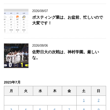
2026/08/07
ポスティング業は、お盆前、忙しいので
大変です！
2026/08/06
佐野日大の次戦は、神村学園。厳しい
な。
2023年7月
月
火
水
木
金
土
日
1
2
3
4
5
6
7
8
9