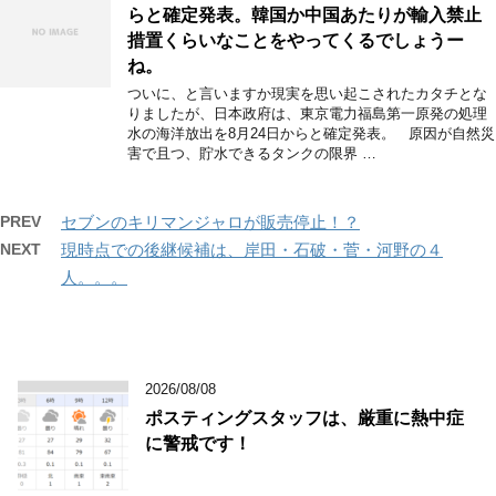
らと確定発表。韓国か中国あたりが輸入禁止
措置くらいなことをやってくるでしょうー
ね。
ついに、と言いますか現実を思い起こされたカタチとな
りましたが、日本政府は、東京電力福島第一原発の処理
水の海洋放出を8月24日からと確定発表。 原因が自然災
害で且つ、貯水できるタンクの限界 …
PREV
セブンのキリマンジャロが販売停止！？
NEXT
現時点での後継候補は、岸田・石破・菅・河野の４
人。。。
2026/08/08
ポスティングスタッフは、厳重に熱中症
に警戒です！