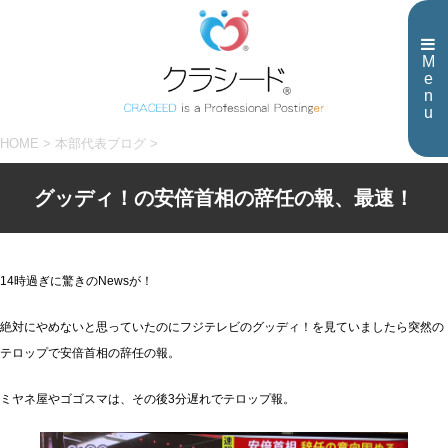
M
e
n
u
HOME
>
本部代表ブログ
>
グッディ！の安倍首相の辞任の報、最速！
14時過ぎに驚きのNewsが！
絶対にやめないと思っていたのにフジテレビのグッディ！を見ていましたら突然の
テロップで安倍首相の辞任の報。
ミヤネ屋やゴゴスマは、その後3分遅れでテロップ報。