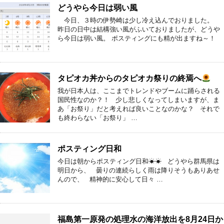
どうやら今日は弱い風
今日、３時の伊勢崎は少し冷え込んでおりました。
昨日の日中は結構強い風がふいておりましたが、どうや
ら今日は弱い風。 ポスティングにも精が出ますね～！
タピオカ丼からのタピオカ祭りの終焉へ
我が日本人は、ここまでトレンドやブームに踊らされる
国民性なのか？！ 少し悲しくなってしまいますが、ま
あ「お祭り」だと考えれば良いことなのかな？ それで
も終わらない「お祭り」 …
ポスティング日和
今日は朝からポスティング日和☀☀ どうやら群馬県は
明日から、 曇りの連続らしく雨は降りそうもありあせ
んので、 精神的に安心して日々 …
福島第一原発の処理水の海洋放出を8月24日か