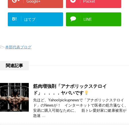
Google+
Pocket
B!
はてブ
LINE
-
本部代表ブログ
関連記事
筋肉増強剤「アナボリックステロイ
ド」．．．．ヤバいです
先ほど、Yahoo!pickupnewsで「アナボリックステロイ
ド」のNewsが！ インターネットで医者の処方箋なく、
安易に購入可能なために、 筋トレ愛好家に健康被害が
急速 …