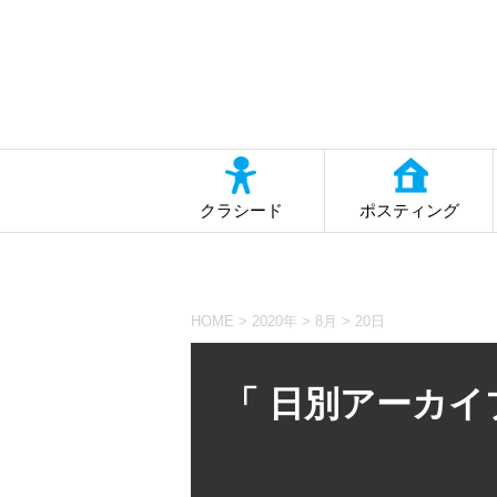
クラシード
ポスティング
HOME
>
2020年
>
8月
>
20日
「 日別アーカイブ