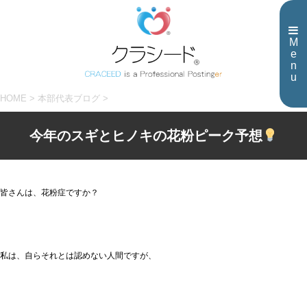
M
e
n
u
HOME
>
本部代表ブログ
>
今年のスギとヒノキの花粉ピーク予想
皆さんは、花粉症ですか？
私は、自らそれとは認めない人間ですが、