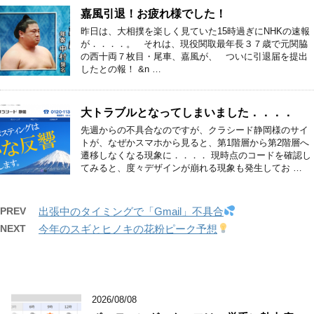
嘉風引退！お疲れ様でした！
昨日は、大相撲を楽しく見ていた15時過ぎにNHKの速報
が．．．．。 それは、現役関取最年長３７歳で元関脇
の西十両７枚目・尾車、嘉風が、 ついに引退届を提出
したとの報！ &n …
大トラブルとなってしまいました．．．．
先週からの不具合なのですが、クラシード静岡様のサイ
トが、なぜかスマホから見ると、第1階層から第2階層へ
遷移しなくなる現象に．．．． 現時点のコードを確認し
てみると、度々デザインが崩れる現象も発生してお …
PREV
出張中のタイミングで「Gmail」不具合
NEXT
今年のスギとヒノキの花粉ピーク予想
2026/08/08