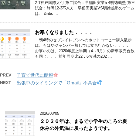
2-1神戸国際大付 第二試合：早稲田実業5-4明徳義塾 第三
試合：静岡12-3不来方 早稲田実業VS明徳義塾のゲーム
は、 &nbs …
お寒くなりました．．．．
朝4時のセブンイレブンへのホットコーヒー購入散歩
は、もはやジャンパー無しでは立ち行かない．．．．
お寒いのは、2020年度上半期（4～9月）の新車販売台数
も同じ。。。前年同期比22．6％減の202 …
PREV
子育て世代に朗報
NEXT
出張中のタイミングで「Gmail」不具合
2026/08/05
２０２６年は、まるで小学生のころの夏
休みの外気温に戻ったようです。