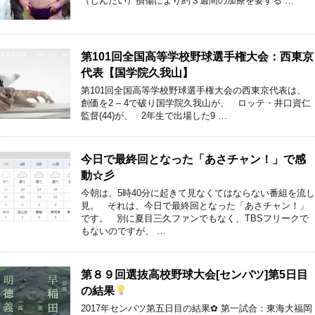
（じんたい）損傷により約３週間の加療を要する …
第101回全国高等学校野球選手権大会：西東京
代表【国学院久我山】
第101回全国高等学校野球選手権大会の西東京代表は、
創価を2 – 4で破り国学院久我山が、 ロッテ・井口資仁
監督(44)が、 2年生で出場した9 …
今日で最終回となった「あさチャン！」で感
動☆彡
今朝は、5時40分に起きて見なくてはならない番組を流し
見。 それは、今日で最終回となった「あさチャン！」
です。 別に夏目三久ファンでもなく、TBSフリークで
もないのですが、 …
第８９回選抜高校野球大会[センバツ]第5日目
の結果
2017年センバツ第五日目の結果✿ 第一試合：東海大福岡