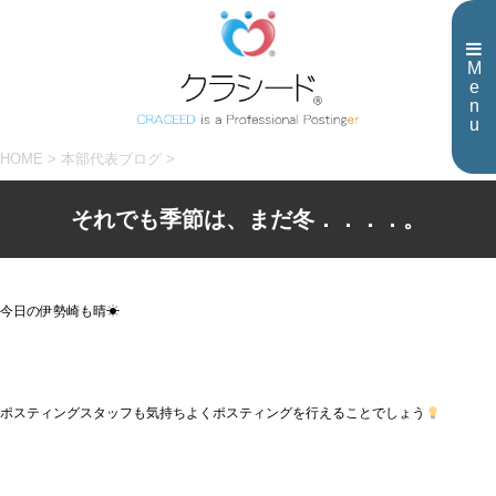
M
e
n
u
HOME
>
本部代表ブログ
>
それでも季節は、まだ冬．．．．。
今日の伊勢崎も晴☀
ポスティングスタッフも気持ちよくポスティングを行えることでしょう