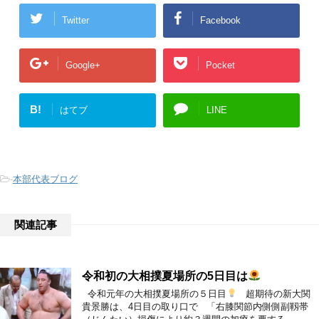
Twitter
Facebook
Google+
Pocket
B!
はてブ
LINE
-
本部代表ブログ
関連記事
令和初の大相撲夏場所の5日目は
令和元年の大相撲夏場所の５日目
超期待の新大関
貴景勝は、4日目の取り口で 「右膝関節内側側副靱帯