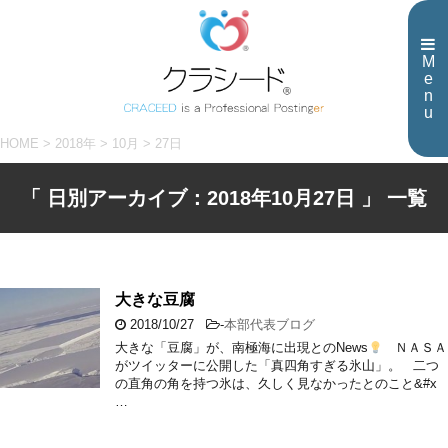
M
e
n
u
HOME
>
2018年
>
10月
>
27日
「 日別アーカイブ：2018年10月27日 」 一覧
大きな豆腐
2018/10/27
-
本部代表ブログ
大きな「豆腐」が、南極海に出現とのNews
ＮＡＳＡ
がツイッターに公開した「真四角すぎる氷山」。 二つ
の直角の角を持つ氷は、久しく見なかったとのこと&#x
…