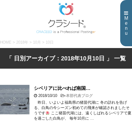
M
e
n
u
HOME
>
2018年
>
10月
>
10日
「 日別アーカイブ：2018年10月10日 」 一覧
シベリアに比べれば南国…
2018/10/10
-
本部代表ブログ
昨日、いよいよ福島県の猪苗代湖に 冬の訪れを告げ
る、白鳥の今シーズン初めての飛来が確認されましたそ
うです
ここ猪苗代湖には、遠くしばれるシベリアで夏
を過ごした白鳥が、 毎年10月に …