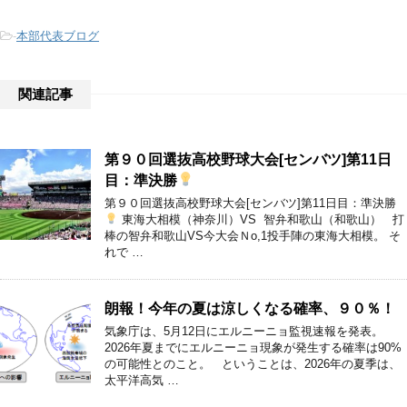
-
本部代表ブログ
関連記事
第９０回選抜高校野球大会[センバツ]第11日
目：準決勝
第９０回選抜高校野球大会[センバツ]第11日目：準決勝
東海大相模（神奈川）VS 智弁和歌山（和歌山） 打
棒の智弁和歌山VS今大会Ｎo,1投手陣の東海大相模。 そ
れで …
朗報！今年の夏は涼しくなる確率、９０％！
気象庁は、5月12日にエルニーニョ監視速報を発表。
2026年夏までにエルニーニョ現象が発生する確率は90%
の可能性とのこと。 ということは、2026年の夏季は、
太平洋高気 …