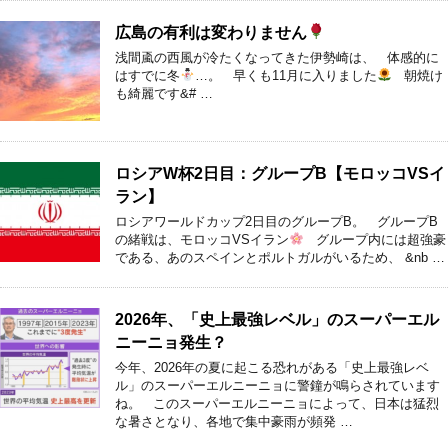
広島の有利は変わりません
浅間颪の西風が冷たくなってきた伊勢崎は、 体感的に
はすでに冬
…。 早くも11月に入りました
朝焼け
も綺麗です&# …
ロシアW杯2日目：グループB【モロッコVSイ
ラン】
ロシアワールドカップ2日目のグループB。 グループB
の緒戦は、モロッコVSイラン
グループ内には超強豪
である、あのスペインとポルトガルがいるため、 &nb …
2026年、「史上最強レベル」のスーパーエル
ニーニョ発生？
今年、2026年の夏に起こる恐れがある「史上最強レベ
ル」のスーパーエルニーニョに警鐘が鳴らされています
ね。 このスーパーエルニーニョによって、日本は猛烈
な暑さとなり、各地で集中豪雨が頻発 …