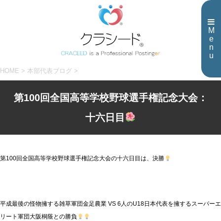
M
e
n
u
HOME
>
本部代表ブログ
>
第100回全国高等学校野球選手権記念大会：
十六日目
第100回全国高等学校野球選手権記念大会の十六日目は、決勝
平成最後の怪物擁する雑草軍団金足農業 VS 6人のU18日本代表を擁するスーパーエ
リート軍団大阪桐蔭との勝負