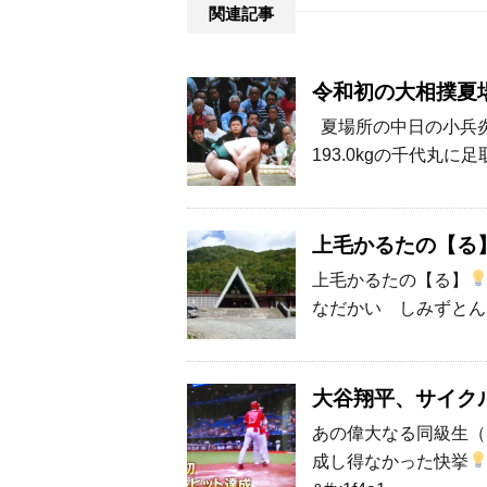
関連記事
令和初の大相撲夏
夏場所の中日の小兵炎鵬（
193.0kgの千代丸に
上毛かるたの【る
上毛かるたの【る】
なだかい しみずとん
大谷翔平、サイク
あの偉大なる同級生（
成し得なかった快挙