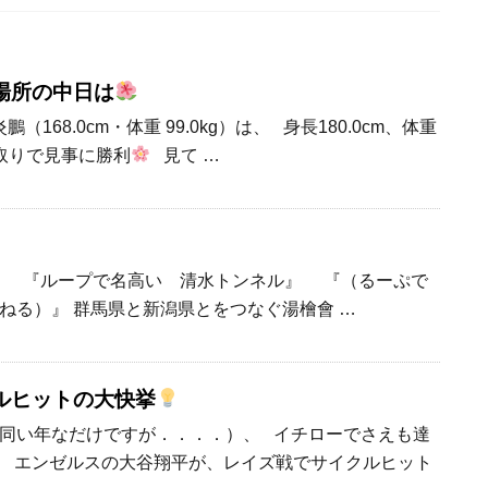
場所の中日は
168.0cm・体重 99.0kg）は、 身長180.0cm、体重
足取りで見事に勝利
見て …
】
『ループで名高い 清水トンネル』 『（るーぷで
ねる）』 群馬県と新潟県とをつなぐ湯檜會 …
ルヒットの大快挙
同い年なだけですが．．．．）、 イチローでさえも達
エンゼルスの大谷翔平が、レイズ戦でサイクルヒット