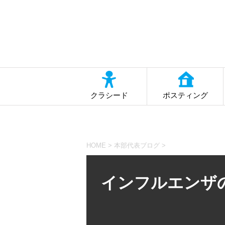
クラシード
ポスティング
HOME
>
本部代表ブログ
>
インフルエンザ