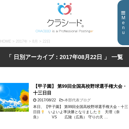
M
e
n
u
HOME
>
2017年
>
8月
>
22日
「 日別アーカイブ：2017年08月22日 」 一覧
【甲子園】 第99回全国高校野球選手権大会・
十三日目
2017/08/22
-
本部代表ブログ
本日、【甲子園】 第99回全国高校野球選手権大会・十三
日目
いよいよ準決勝となりました
天理（奈
良） VS 広陵（広島） 守りの天 …