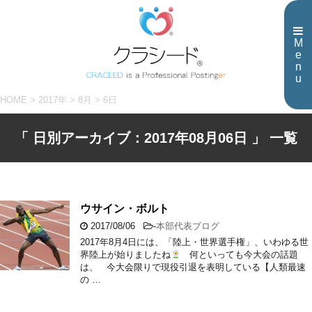
M
e
n
u
HOME
>
2017年
>
8月
>
6日
「 日別アーカイブ：2017年08月06日 」 一覧
ウサイン・ボルト
2017/08/06
-
本部代表ブログ
2017年8月4日には、「陸上・世界選手権」、いわゆる世
界陸上が始りましたね
何といっても今大会の話題
は、 今大会限りで現役引退を表明している【人類最速
の …