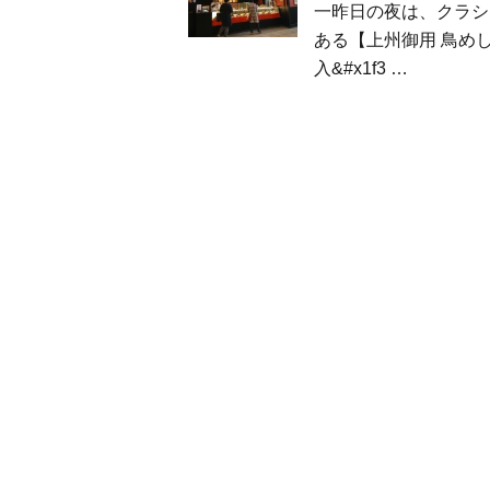
一昨日の夜は、クラシ
ある【上州御用 鳥め
入&#x1f3 …