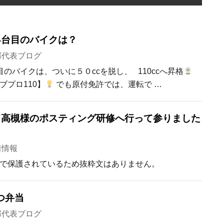
4台目のバイクは？
部代表ブログ
のバイクは、ついに５０ccを脱し、 110ccへ昇格
ブプロ110】
でも原付免許では、運転で …
ード高槻様のポスティング研修へ行って参りました
着情報
で保護されているため抜粋文はありません。
つ弁当
部代表ブログ