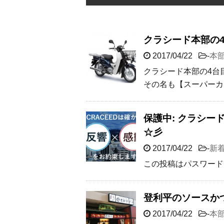
クラシード本部の
2017/04/22
-
本
クラシード本部の4台目
その名も【スーパーカ
保護中: クラシ
☆彡
2017/04/22
-
新
この投稿はパスワード
登利平のソースか
2017/04/22
-
本