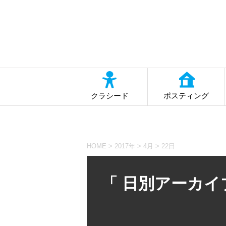
クラシード
ポスティング
HOME
>
2017年
>
4月
>
22日
「 日別アーカイブ