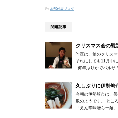
-
本部代表ブログ
関連記事
クリスマス会の慰
昨夜は、娘のクリスマ
それにしても11月中
何年ぶりかでバルサミ
久しぶりに伊勢崎
今朝の伊勢崎市は、曇
坂のようです。 とこ
「えん辛味噌らー麺」