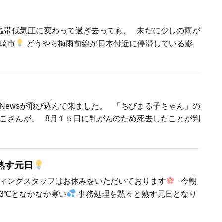
温帯低気圧に変わって過ぎ去っても、 未だに少しの雨が
崎市
どうやら梅雨前線が日本付近に停滞している影
Newsが飛び込んで来ました。 「ちびまる子ちゃん」の
こさんが、 8月１５日に乳がんのため死去したことが判
熟す元日
ィングスタッフはお休みをいただいております
今朝
3℃となかなか寒い
事務処理を黙々と熟す元日となり