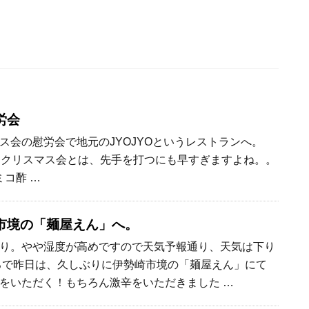
労会
ス会の慰労会で地元のJYOJYOというレストランへ。
にクリスマス会とは、先手を打つにも早すぎますよね。。
コ酢 …
市境の「麺屋えん」へ。
り。やや湿度が高めですので天気予報通り、天気は下り
ろで昨日は、久しぶりに伊勢崎市境の「麺屋えん」にて
をいただく！もちろん激辛をいただきました …