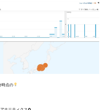
0分時点の
leアナリティクス✿