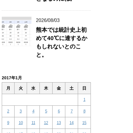
2026/08/03
熊本では統計史上初
めて40℃に達するか
もしれないとのこ
と。
2017年1月
月
火
水
木
金
土
日
1
2
3
4
5
6
7
8
9
10
11
12
13
14
15