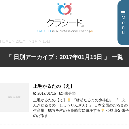
M
e
n
u
HOME
>
2017年
>
1月
>
15日
「 日別アーカイブ：2017年01月15日 」 一覧
上毛かるたの【え】
2017/01/15
-
未分類
上毛かるたの【え】
『縁起だるまの少林山』 『（え
んぎだるまの しょうりんざん）』 日本全国のだるまの
生産量、80%を占める高崎市に鎮座する
少林山✿ 張子
のだるま …