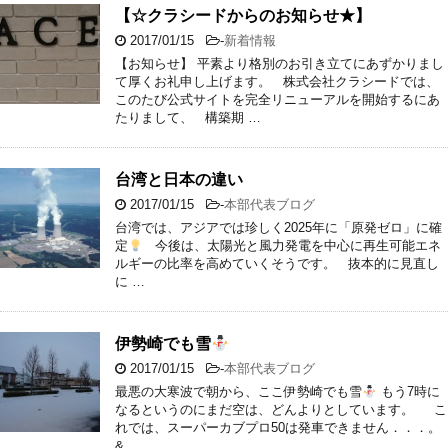
【☆クラシードからのお知らせ★】
2017/01/15
-
新着情報
【お知らせ】 平素より格別のお引き立てにあずかりまし
て厚くお礼申し上げます。 株式会社クラシードでは、
このたび公式サイトを完全リニューアルを開始するにあ
たりまして、 構築期 …
台湾と日本の違い
2017/01/15
-
本部代表ブログ
台湾では、アジアでは珍しく2025年に「原発ゼロ」に確
定
今後は、太陽光と風力発電を中心に再生可能エネ
ルギーの比率を高めていくそうです。 抜本的に見直し
に …
伊勢崎でも雪
2017/01/15
-
本部代表ブログ
最悪の大寒波で朝から、ここ伊勢崎でも雪
もう7時に
なるというのにまだ空は、どんよりとしています。 こ
れでは、スーパーカブプロ50は発車できません．．．。
& …