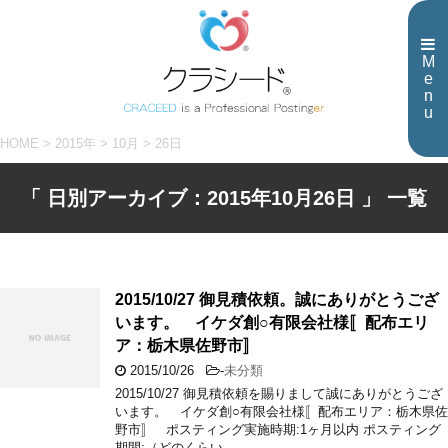
M
e
n
u
HOME
>
2015年
>
10月
>
26日
「 日別アーカイブ：2015年10月26日 」 一覧
2015/10/27 御見積依頼。誠にありがとうござ
います。 イケダ創○有限会社様〚配布エリ
ア：栃木県佐野市〛
2015/10/26
-
未分類
2015/10/27 御見積依頼を賜りまして誠にありがとうござ
います。 イケダ創○有限会社様〚配布エリア：栃木県佐
野市〛 ポスティング実施時期:1ヶ月以内 ポスティング
期間:（どのくらい …