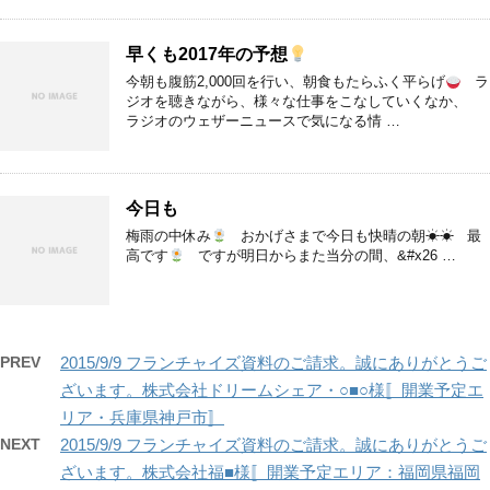
早くも2017年の予想
今朝も腹筋2,000回を行い、朝食もたらふく平らげ
ラ
ジオを聴きながら、様々な仕事をこなしていくなか、
ラジオのウェザーニュースで気になる情 …
今日も
梅雨の中休み
おかげさまで今日も快晴の朝☀☀ 最
高です
ですが明日からまた当分の間、&#x26 …
PREV
2015/9/9 フランチャイズ資料のご請求。誠にありがとうご
ざいます。株式会社ドリームシェア・○■○様〚開業予定エ
リア・兵庫県神戸市〛
NEXT
2015/9/9 フランチャイズ資料のご請求。誠にありがとうご
ざいます。株式会社福■様〚開業予定エリア：福岡県福岡