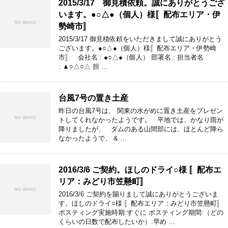
2015/3/17 御見積依頼。誠にありがとうござ
います。●○△●（個人）様〚配布エリア・伊
勢崎市〛
2015/3/17 御見積依頼をいただきまして誠にありがとう
ございます。●○△●（個人）様〚配布エリア・伊勢崎
市〛 会社名 : ●○△●（個人） 部署名 : 担当者名
: ▲○△○△ 担 …
台風7号の置き土産
昨日の台風7号は、 関東の水がめに置き土産をプレゼン
トしてくれなかったようです。 平地では、かなり雨が
降りましたが、 ダムのある山間部には、ほとんど降ら
なかったようで、 & …
2016/3/6 ご契約。ほしのドライ○様 〚配布エ
リア：みどり市笠懸町〛
2016/3/6 ご契約を賜りまして誠にありがとうございま
す。ほしのドライ○様 〚配布エリア：みどり市笠懸町〛
ポスティング実施時期:すぐに ポスティング期間:（どの
くらいの日数で配布したいか）:早め …