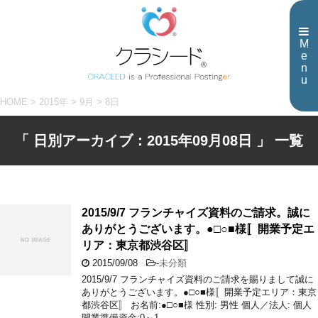
M
e
n
u
HOME
>
2015年
>
9月
>
8日
「 日別アーカイブ：2015年09月08日 」 一覧
2015/9/7 フランチャイズ資料のご請求。誠に
ありがとうございます。●□○■様〚開業予定エ
リア：東京都渋谷区〛
2015/09/08
-
未分類
2015/9/7 フランチャイズ資料のご請求を賜りまして誠に
ありがとうございます。●□○■様〚開業予定エリア：東京
都渋谷区〛 お名前:●□○■様 性別: 男性 個人／法人: 個人
開業準備資金:0～1 …