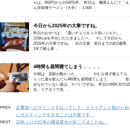
らは、950円からの50円UP。 昨日は、麺屋えんにて「え
ん辛味噌ラーメン（大辛）」1,000 …
今日から2025年の大寒ですね。
昨日のおやつは、『濃いチョコ＆コク深いミルク』。
233Kcalを半分いただきましたー。 そして今日から
2025年の大寒ですね。 次の立春、前日までの約2週間、
1年で最も寒 …
4時間も昼間寝てしまう．．．．
今朝は、花粉が酷かった．．．． やむを得ず教えても
らった薬を飲んだら4時間も昼間寝てしまう．．．． 飲
みなれていない薬は、ヤバいですね。 昨日のWBC壮行試
合、リアタイで見 …
PREV
反響第一のマインドを以ってして、クライアント様のため
にポスティングをすることは不変です。
NEXT
22年ぶりの日本の構造変化が起こりましたね。