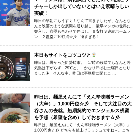
チャーしか出していないとはいえ素晴らしい
実績！
昨日の早朝にもうすぐ！なんて書きましたが、なんとな
んと映画のような展開を通り越し、最早マンガの世界に
突入し、盗塁も合わせて伸ばし、６安打３連続ホームラ
ン、２盗塁に10打点☆彡 凄すぎる！ …
本日もサイトをコツコツと
昨日は、暑かった伊勢崎市。 17時の段階でもなんと外
気温は下がらず、29℃と、 かなり汗ばむ土曜日となり
ました☀ そんな中、昨日は事務所に閉じこ …
昨日は、麺屋えんにて「えん辛味噌ラーメン
（大辛）」1,000円也☆彡 そして大注目の大
谷さんの去就。短期契約でエンジェルス残留
を予想（希望を含め）しておきます☆彡
昨日は、麺屋えんにて「えん辛味噌ラーメン（大辛）」
1,000円也☆彡 どちらも値上げラッシュですね～。こち