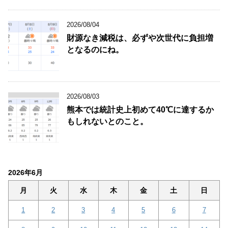
2026/08/04
財源なき減税は、必ずや次世代に負担増
となるのにね。
2026/08/03
熊本では統計史上初めて40℃に達するか
もしれないとのこと。
2026年6月
月
火
水
木
金
土
日
1
2
3
4
5
6
7