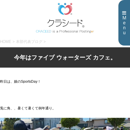
M
e
n
u
HOME
>
本部代表ブログ
>
今年はファイブ ウォーターズ カフェ。
昨日は、娘のSportsDay！
兎に角、、暑くて暑くて例年通り。