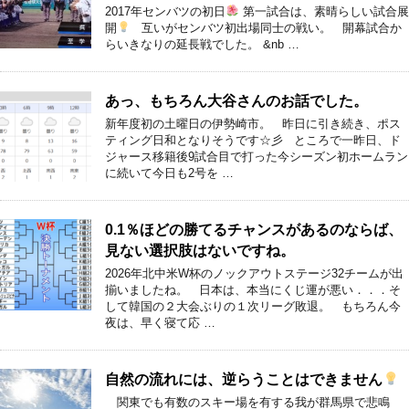
2017年センバツの初日
第一試合は、素晴らしい試合展
開
互いがセンバツ初出場同士の戦い。 開幕試合か
らいきなりの延長戦でした。 &nb …
あっ、もちろん大谷さんのお話でした。
新年度初の土曜日の伊勢崎市。 昨日に引き続き、ポス
ティング日和となりそうです☆彡 ところで一昨日、ド
ジャース移籍後9試合目で打った今シーズン初ホームラン
に続いて今日も2号を …
0.1％ほどの勝てるチャンスがあるのならば、
見ない選択肢はないですね。
2026年北中米W杯のノックアウトステージ32チームが出
揃いましたね。 日本は、本当にくじ運が悪い．．．そ
して韓国の２大会ぶりの１次リーグ敗退。 もちろん今
夜は、早く寝て応 …
自然の流れには、逆らうことはできません
関東でも有数のスキー場を有する我が群馬県で悲鳴