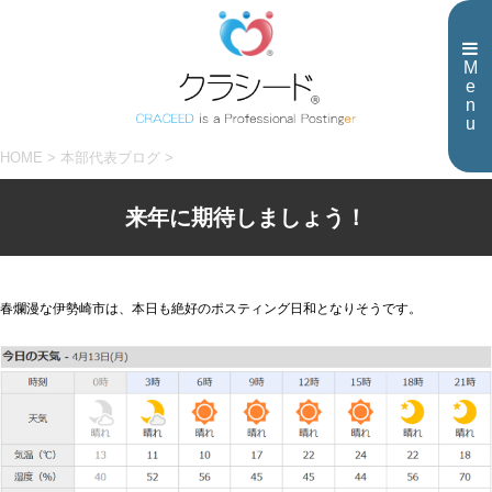
M
e
n
u
HOME
>
本部代表ブログ
>
来年に期待しましょう！
春爛漫な伊勢崎市は、本日も絶好のポスティング日和となりそうです。