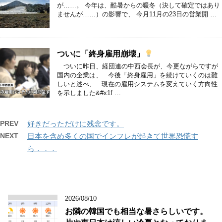
が……。 今年は、酷暑からの暖冬（決して確定ではあり
ませんが……）の影響で、 今月11月の23日の営業開 …
ついに「終身雇用崩壊」
ついに昨日、経団連の中西会長が、今更ながらですが
国内の企業は、 今後「終身雇用」を続けていくのは難
しいと述べ、 現在の雇用システムを変えていく方向性
を示しました&#x1f …
PREV
好きだっただけに残念です。
NEXT
日本を含め多くの国でインフレが起きて世界恐慌す
ら．．．
2026/08/10
お隣の韓国でも相当な暑さらしいです。