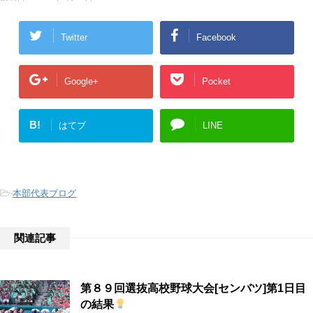
Twitter
Facebook
Google+
Pocket
B!
はてブ
LINE
-
本部代表ブログ
関連記事
第８９回選抜高校野球大会[センバツ]第1日目
の結果