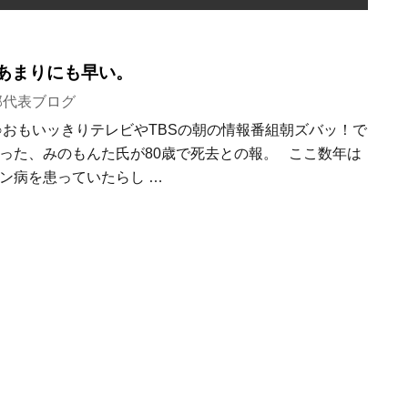
はあまりにも早い。
部代表ブログ
○おもいッきりテレビやTBSの朝の情報番組朝ズバッ！で
った、みのもんた氏が80歳で死去との報。 ここ数年は
ン病を患っていたらし …