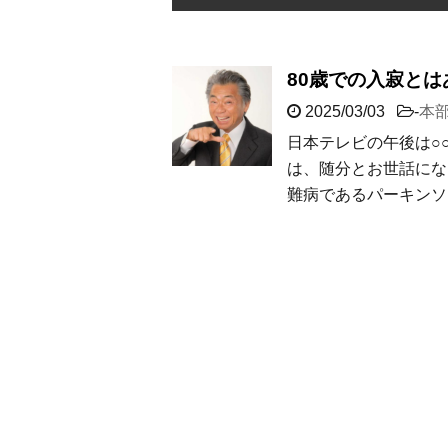
80歳での入寂と
2025/03/03
-
本
日本テレビの午後は○
は、随分とお世話にな
難病であるパーキンソ