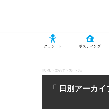
クラシード
ポスティング
HOME
>
2025年
>
3月
>
3日
「 日別アーカイブ