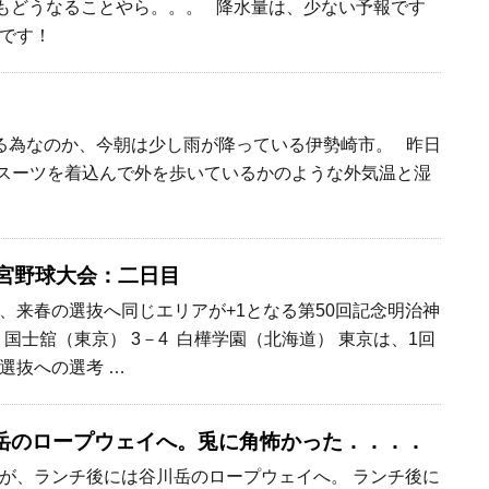
選もどうなることやら。。。 降水量は、少ない予報です
です！
る為なのか、今朝は少し雨が降っている伊勢崎市。 昨日
スーツを着込んで外を歩いているかのような外気温と湿
神宮野球大会：二日目
、来春の選抜へ同じエリアが+1となる第50回記念明治神
国士舘（東京） 3－4 白樺学園（北海道） 東京は、1回
選抜への選考 …
岳のロープウェイへ。兎に角怖かった．．．．
が、ランチ後には谷川岳のロープウェイへ。 ランチ後に