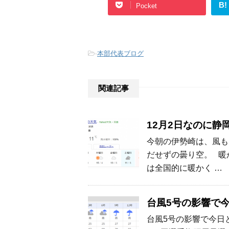
B!
Pocket
-
本部代表ブログ
関連記事
12月2日なのに静
今朝の伊勢崎は、風も
だせずの曇り空。 暖
は全国的に暖かく …
台風5号の影響で
台風5号の影響で今日