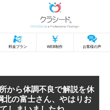
料金プラン
WEB制作
お客様の声
春場所から体調不良で解説を休
綱北の富士さん、やはりお
てしまいましたね。。。