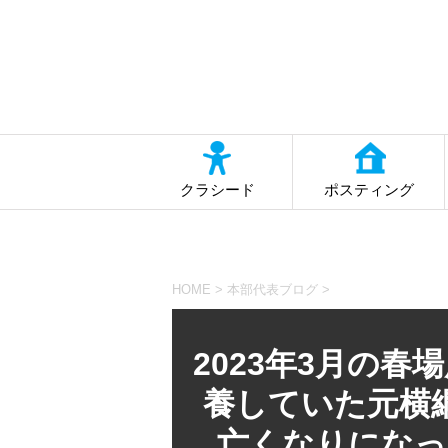
クラシード
ポスティング
HOME
>
本部代表ブログ
>
2023年3月の
養していた元横
亡くなりになっ