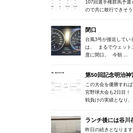
107回選手権群馬予
ので共に敢行できそう
閉口
台風3号が接近してい
は、 まるでウェット
度に閉口。 今朝 …
第50回記念明治
この大会を優勝すれば
宮野球大会も2日目！ 
戦負けの実績となり、
ランチ後には谷川
昨日の続きとなります