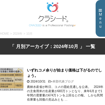
M
e
n
u
HOME
>
2024年
>
10月
「 月別アーカイブ：2024年10月 」 一覧
いずれコメ余りが始まり価格は下がるのでし
ょう。
2024/10/31
-
本部代表ブログ
農林水産省が昨日、コメの需給見通しを公表。 2024年
の主食用米の生産量が683万トンとなり、来年6月まで1
年間の需要量の674万トンを上回るとの報。 しかも民間
在庫量も回復の見込みとも …