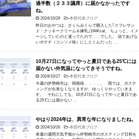
過半数（２３３議席）に届かなかったです
ね。
2024/10/28
-
本部代表ブログ
昨日のおやつは、さくらみくらで購入した｢スフレサン
ド・クッキークリーム＆練乳｣194Kcal。 ちょっと、イメ
ージしていたのと違ってたので……でした。 油であげな
いポテチ（コンソメ味）にしとくんだった …
10月27日になってやっと夏日である25℃には
届かない外気温になってきそうですね。
2024/10/27
-
本部代表ブログ
今週の伊勢崎市は、雨模様．．．．。 雨では、ポステ
ィングが出来なくなりますが、ゆっくりやっていきま
す。 それにしても、10月27日になってやっと夏日であ
る25℃には届かない …
やはり2024年は、異常な年になりましたね。
2024/10/26
-
本部代表ブログ
来週の週間天気予報から伊勢崎市のポスティング日和を