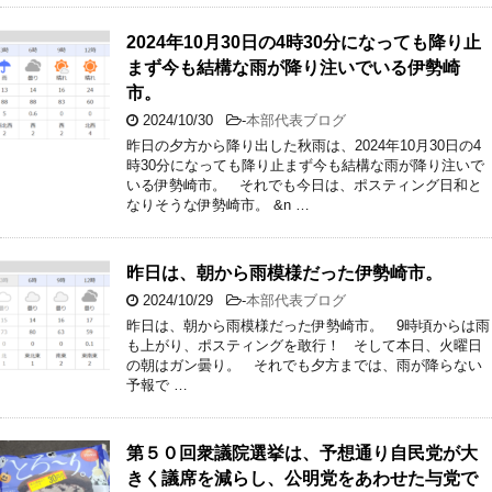
2024年10月30日の4時30分になっても降り止
まず今も結構な雨が降り注いでいる伊勢崎
市。
2024/10/30
-
本部代表ブログ
昨日の夕方から降り出した秋雨は、2024年10月30日の4
時30分になっても降り止まず今も結構な雨が降り注いで
いる伊勢崎市。 それでも今日は、ポスティング日和と
なりそうな伊勢崎市。 &n …
昨日は、朝から雨模様だった伊勢崎市。
2024/10/29
-
本部代表ブログ
昨日は、朝から雨模様だった伊勢崎市。 9時頃からは雨
も上がり、ポスティングを敢行！ そして本日、火曜日
の朝はガン曇り。 それでも夕方までは、雨が降らない
予報で …
第５０回衆議院選挙は、予想通り自民党が大
きく議席を減らし、公明党をあわせた与党で