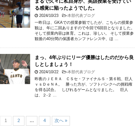
まるで久々に私自身が、英語授業を受けてい
る感覚に陥ったようでした。
2024/10/23
-
本部代表ブログ
一昨日は、GKAでの授業参観でしたが、こちらの授業参
観は、年に二回ありますので今回で6回目となりました。
そして授業内容は体育。これは、珍しい。 そして授業参
観後の40分間の保護者カンファレンス中、ほ …
まっ、4年ぶりにリーグ優勝はしたのだから良
しとしましょう！
2024/10/22
-
本部代表ブログ
昨夜のＪＥＲＡ ＣＳセ・ファイナルＳ・第６戦、巨人
ｖｓＤｅＮＡ。 勝った方が、ソフトバンクへの挑戦権
を得る試合。 しびれるゲームとなりました。 巨人
は、２-２ …
1
2
…
4
次へ »