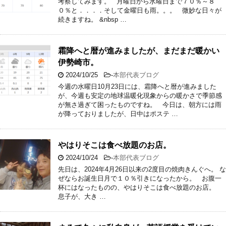
考察してみます。 月曜日から水曜日まで７０％～８
０％と．．．．そして金曜日も雨。。。 微妙な日々が
続きますね。 &nbsp …
霜降へと暦が進みましたが、まだまだ暖かい
伊勢崎市。
2024/10/25
-
本部代表ブログ
今週の水曜日10月23日には、霜降へと暦が進みました
が、今週も安定の地球温暖化現象からの暖かさで季節感
が無さ過ぎて困ったものですね。 今日は、朝方には雨
が降っておりましたが、日中はポステ …
やはりそこは食べ放題のお店。
2024/10/24
-
本部代表ブログ
先日は、2024年4月26日以来の2度目の焼肉きんぐへ。 な
ぜならお誕生日月で１０％引きになったから。 お腹一
杯にはなったものの、やはりそこは食べ放題のお店。
息子が、大き …