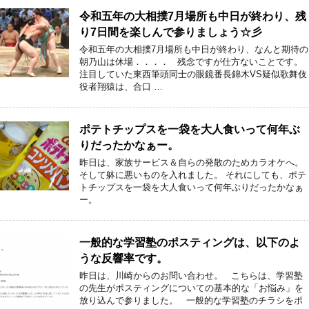
令和五年の大相撲7月場所も中日が終わり、残
り7日間を楽しんで参りましょう☆彡
令和五年の大相撲7月場所も中日が終わり、なんと期待の
朝乃山は休場．．．． 残念ですが仕方ないことです。
注目していた東西筆頭同士の眼鏡番長錦木VS疑似歌舞伎
役者翔猿は、合口 …
ポテトチップスを一袋を大人食いって何年ぶ
りだったかなぁー。
昨日は、家族サービス＆自らの発散のためカラオケへ。
そして躰に悪いものを入れました。 それにしても、ポテ
トチップスを一袋を大人食いって何年ぶりだったかなぁ
ー。
一般的な学習塾のポスティングは、以下のよ
うな反響率です。
昨日は、川崎からのお問い合わせ。 こちらは、学習塾
の先生がポスティングについての基本的な「お悩み」を
放り込んで参りました。 一般的な学習塾のチラシをポ