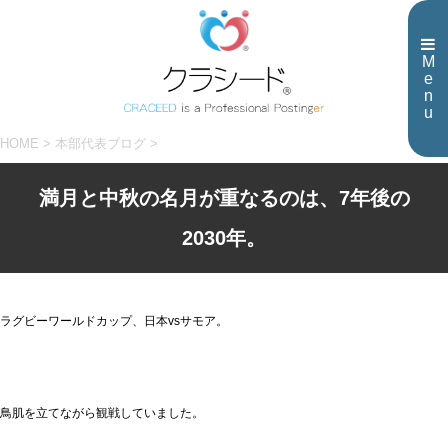
M
e
n
u
HOME
>
本部代表ブログ
>
満月と中秋の名月が重なるのは、7年後の
2030年。
ラグビーワールドカップ、日本vsサモア。
鳥肌を立てながら観戦していました。