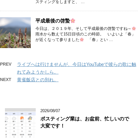
スティングをしますと、 …
平成最後の啓蟄
今日は、２０１９年、そして平成最後の啓蟄ですね～
雨水から数えて15日目頃のこの時節。 いよいよ「春」
が近くなって参りました
「春」とい …
PREV
ライブへは行けませんが、今日はYouTubeで彼らの歌に触
れてみようかしら。
NEXT
黄雀飯店との別れ。
2026/08/07
ポスティング業は、お盆前、忙しいので
大変です！