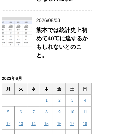
2026/08/03
熊本では統計史上初
めて40℃に達するか
もしれないとのこ
と。
2023年6月
月
火
水
木
金
土
日
1
2
3
4
5
6
7
8
9
10
11
12
13
14
15
16
17
18