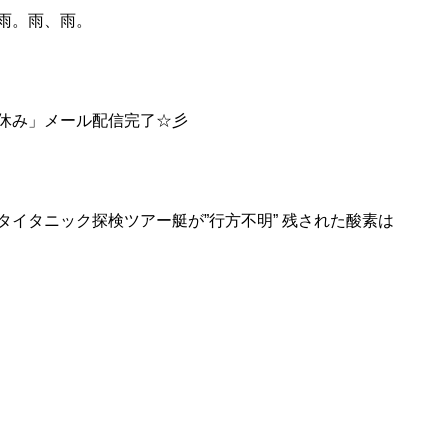
雨。雨、雨。
休み」メール配信完了☆彡
イタニック探検ツアー艇が”行方不明” 残された酸素は