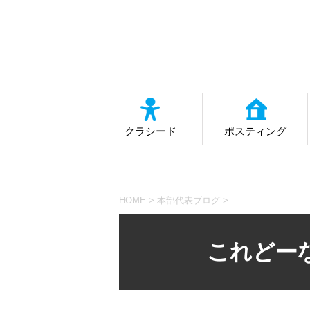
クラシード
ポスティング
HOME
>
本部代表ブログ
>
これどー