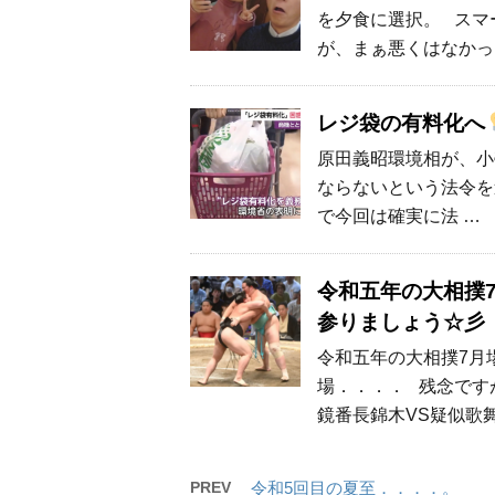
を夕食に選択。 スマ
が、まぁ悪くはなかっ
レジ袋の有料化へ
原田義昭環境相が、小
ならないという法令を
で今回は確実に法 …
令和五年の大相撲
参りましょう☆彡
令和五年の大相撲7月
場．．．． 残念です
鏡番長錦木VS疑似歌
PREV
令和5回目の夏至．．．．。