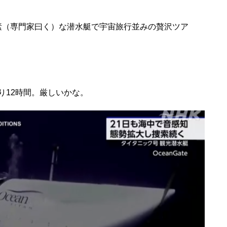
簡素（専門家曰く）な潜水艇で宇宙旅行並みの贅沢ツア
り12時間。厳しいかな。