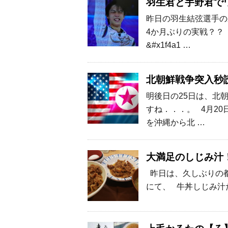
羽生君と宇野君で
昨日の羽生結弦選手
4か月ぶりの実戦？？
&#x1f4a1 …
北朝鮮戦争突入秒
明後日の25日は、北
すね．．．。 4月2
を沖縄から北 …
大満足のしじみ汁
昨日は、久しぶりの都
にて、 牛丼しじみ汁た