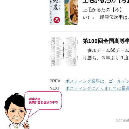
上毛かるたの【ろ
上毛かるたの【ろ】 
い）』 船津伝次平は
第100回全国高
参加チーム66チー
り勝ち、３年ぶり９度
PREV
ポスティング業界は、ゴールデ
NEXT
ポスティングにとりましては最
Copyr