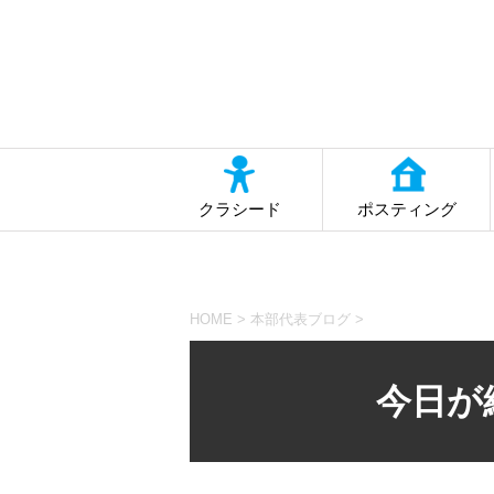
クラシード
ポスティング
HOME
>
本部代表ブログ
>
今日が