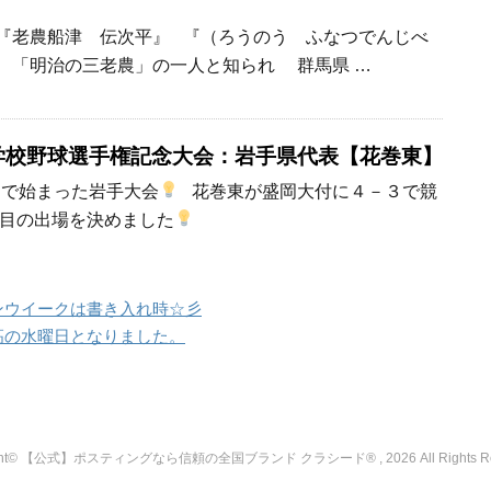
】
『老農船津 伝次平』 『（ろうのう ふなつでんじべ
、「明治の三老農」の一人と知られ 群馬県 …
等学校野球選手権記念大会：岩手県代表【花巻東】
ムで始まった岩手大会
花巻東が盛岡大付に４－３で競
目の出場を決めました
ンウイークは書き入れ時☆彡
高の水曜日となりました。
ight© 【公式】ポスティングなら信頼の全国ブランド クラシード® , 2026 All Rights Res