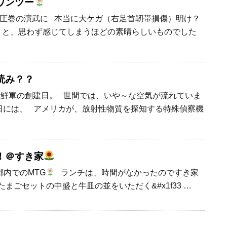
ワンツー
の圧巻の演武に 本当に大ケガ（右足首靭帯損傷）明け？
 と、思わず感じてしまうほどの素晴らしいものでした
読み？？
朝鮮軍の創建日。 世間では、いや～な空気が流れていま
0日には、 アメリカが、放射性物質を探知する特殊偵察機
！＠すき家
内でのMTG
ランチは、時間がなかったのですき家
まごセットの中盛と牛皿の並をいただく&#x1f33 …