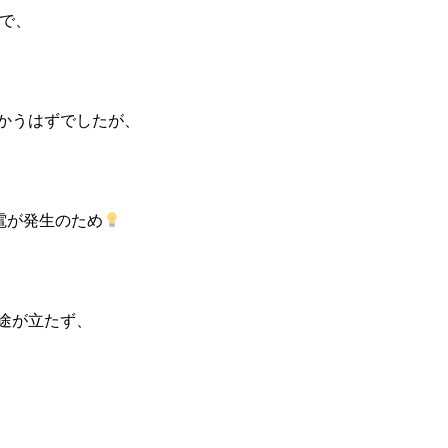
ので、
かうはずでしたが、
電が発生のため
途が立たず、