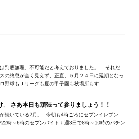
は到底無理、不可能だと考えておりました。 それだ
スの終息が全く見えず、正直、５月２４日に延期となっ
ロ野球もＪリーグも夏の甲子園も秋場所もす …
け。 さあ本日も頑張って参りましょう！！
が続いている2月。 今朝も4時ごろにセブンイレブン
22時～6時のセブンバイト ↓ 週3日で8時～10時のパチン