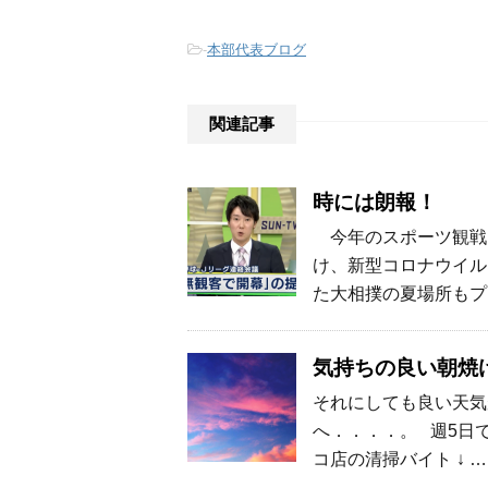
-
本部代表ブログ
関連記事
時には朗報！
今年のスポーツ観戦
け、新型コロナウイル
た大相撲の夏場所もプ
気持ちの良い朝焼
それにしても良い天気
へ．．．．。 週5日で
コ店の清掃バイト ↓ …