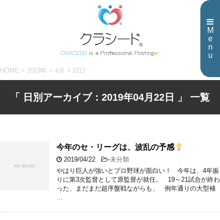
M
e
n
u
HOME
>
2019年
>
4月
>
22日
「 日別アーカイブ：2019年04月22日 」 一覧
今年のセ・リーグは、波乱の予感
2019/04/22
-
未分類
やはり巨人が強いとプロ野球が面白い！ 今年は、4年振
りに第3次監督として原監督が就任。 19～21試合が終わ
った、まだまだ超序盤戦ながらも、 例年通りの大型補
…