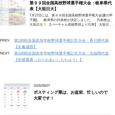
第９９回全国高校野球選手権大会：岐阜県代
表【大垣日大】
7月27日には、第９９回全国高校野球選手権大会[夏の甲
子園]。 岐阜県の代表校が決定しました。 代表校は、
大垣日大
【バーチャル高校野球より引用】 大垣日 …
PREV
第100回全国高等学校野球選手権記念大会：香川県代表
【丸亀城西】
NEXT
第100回全国高等学校野球選手権記念大会：北福岡代表
【折尾愛真（おりおあいしんちゅう）】
2026/08/07
ポスティング業は、お盆前、忙しいので
大変です！