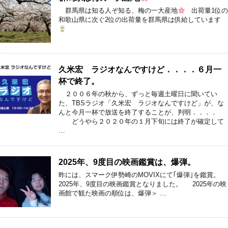
群馬県は知る人ぞ知る、梅の一大産地
出荷量1位の
和歌山県に次ぐ2位の出荷量を群馬県は供給しています
久米宏 ラジオなんですけど．．．．６月一
杯で終了。
２００６年の秋から、ずっと毎週土曜日に聞いてい
た、TBSラジオ「久米宏 ラジオなんですけど」が、な
んと今月一杯で放送を終了することが、判明．．．．
どうやら２０２０年の１月下旬には終了が確定して
…
2025年、9度目の映画鑑賞は、爆弾。
昨には、スマーク伊勢崎のMOVIXにて｢爆弾｣を鑑賞。
2025年、9度目の映画鑑賞となりました。 2025年の映
画館で観た映画の順位は、爆弾＞ …