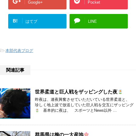
Google+
Pocket
B!
はてブ
LINE
-
本部代表ブログ
関連記事
世界柔道と巨人戦をザッピングした夜
昨夜は、連夜興奮させていただいている世界柔道と、
珍しく地上波で放送していた巨人戦を交互にザッピング
基本的に夜は、 スポーツとNews以外 …
群馬県は梅の一大産地