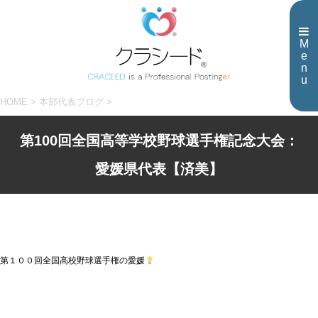
M
e
n
u
HOME
>
本部代表ブログ
>
第100回全国高等学校野球選手権記念大会：
愛媛県代表【済美】
第１００回全国高校野球選手権の愛媛