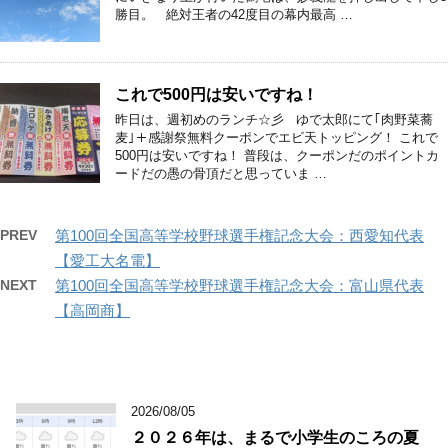
勝目。 絶対王者の42度目の幕内最高 …
これで500円は安いですね！
昨日は、週初めのランチ☆彡 ゆで太郎にて｢肉野菜蕎
麦｣＋感謝祭無料クーポンでエビ天トッピング！ これで
500円は安いですね！ 普段は、クーポンだのポイントカ
ードだの愚の骨頂だと思っていま …
PREV
第100回全国高等学校野球選手権記念大会：西愛知代表
【愛工大名電】
NEXT
第100回全国高等学校野球選手権記念大会：富山県代表
【高岡商】
2026/08/05
２０２６年は、まるで小学生のころの夏