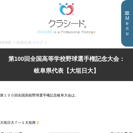
M
e
n
u
HOME
>
本部代表ブログ
>
第100回全国高等学校野球選手権記念大会：
岐阜県代表【大垣日大】
第１００回全国高校野球選手権記念岐阜大会は、
大垣日大７―１大垣商