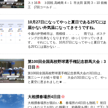
スト16
３回戦 高崎商 4 – 1 市太田 富岡 3 – 10 前橋
工 (7回コールド …
10月27日になってやっと夏日である25℃には
届かない外気温になってきそうですね。
今週の伊勢崎市は、雨模様．．．．。 雨では、ポステ
ィングが出来なくなりますが、ゆっくりやっていきま
す。 それにしても、10月27日になってやっと夏日であ
る25℃には届かない …
第100回全国高校野球選手権記念群馬大会：3
日目
第100回全国高校野球選手権記念群馬大会の3日目は、
第三シードが続々登場
大会の3日目になって、やっ
と夏空に恵まれました☀ …
大相撲春場所4日目
大相撲春場所が面白い
春場所の4日目も熱戦
初日
にいきなり土が付いた鶴竜は、妙義龍を押し出しで下し3