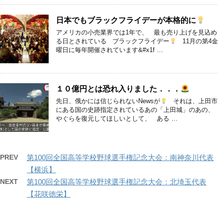
日本でもブラックフライデーが本格的に
アメリカの小売業界では1年で、 最も売り上げを見込め
る日とされている ブラックフライデー
11月の第4金
曜日に毎年開催されています&#x1f …
１０億円とは恐れ入りました．．．
先日、俄かには信じられないNewsが
それは、上田市
にある国の史跡指定されているあの「上田城」のあの、
やぐらを復元してほしいとして、 ある …
PREV
第100回全国高等学校野球選手権記念大会：南神奈川代表
【横浜】
NEXT
第100回全国高等学校野球選手権記念大会：北埼玉代表
【花咲徳栄】