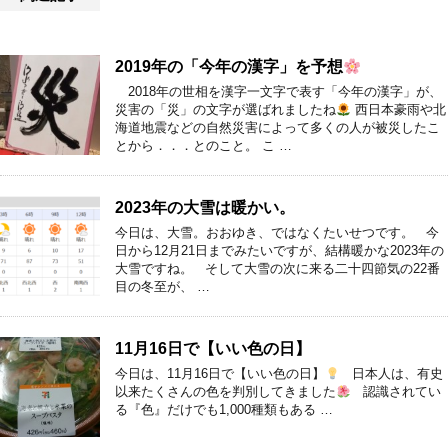
2019年の「今年の漢字」を予想
2018年の世相を漢字一文字で表す「今年の漢字」が、
災害の「災」の文字が選ばれましたね
西日本豪雨や北
海道地震などの自然災害によって多くの人が被災したこ
とから．．．とのこと。 こ …
2023年の大雪は暖かい。
今日は、大雪。おおゆき、ではなくたいせつです。 今
日から12月21日までみたいですが、結構暖かな2023年の
大雪ですね。 そして大雪の次に来る二十四節気の22番
目の冬至が、 …
11月16日で【いい色の日】
今日は、11月16日で【いい色の日】
日本人は、有史
以来たくさんの色を判別してきました
認識されてい
る『色』だけでも1,000種類もある …