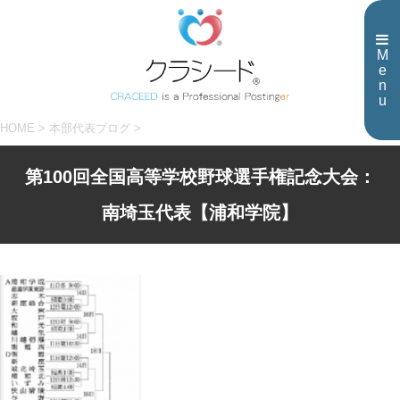
M
e
n
u
HOME
>
本部代表ブログ
>
第100回全国高等学校野球選手権記念大会：
南埼玉代表【浦和学院】