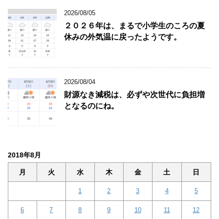
2026/08/05
２０２６年は、まるで小学生のころの夏
休みの外気温に戻ったようです。
2026/08/04
財源なき減税は、必ずや次世代に負担増
となるのにね。
2018年8月
月
火
水
木
金
土
日
1
2
3
4
5
6
7
8
9
10
11
12