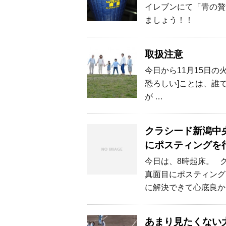
イレブンにて「青の贅
ましょう！！
取扱注意
今日から11月15日の
恐ろしい]ことは、誰
が …
クラシード新潟中
にポスティングを
今日は、8時起床。 
真面目にポスティング
に解決できて心底良か
あまり見たくない大