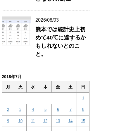
2026/08/03
熊本では統計史上初
めて40℃に達するか
もしれないとのこ
と。
2018年7月
月
火
水
木
金
土
日
1
2
3
4
5
6
7
8
9
10
11
12
13
14
15