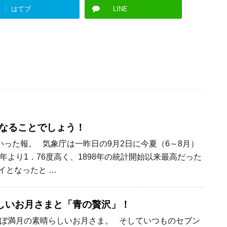
はてブ
LINE
くなることでしょう！
いった報。 気象庁は一昨日の9月2日に今夏（6～8月）
年より1．76度高く、1898年の統計開始以来最高だった
タイとなったと …
しいお月さまと「青の贅沢」！
ぼ満月の素晴らしいお月さま。 そしていつものセブン