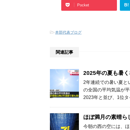
B!
Pocket
-
本部代表ブログ
関連記事
2025年の夏も暑
2年連続での暑い夏と
の全国の平均気温が平
2023年と並び、1位
ほぼ満月の素晴ら
今朝の西の空には、ほ