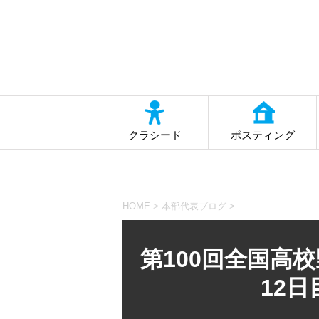
クラシード
ポスティング
HOME
>
本部代表ブログ
>
第100回全国高
12