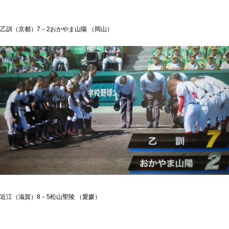
乙訓（京都）7－2おかやま山陽 （岡山）
近江（滋賀）8－5松山聖陵 （愛媛）