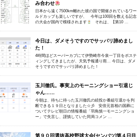
み合わせ
日本から遠く7500km離れた彼の国で開催されているワー
ルドカップも楽しいですが、 今年は100回を数える記念
の大会が国内で模様されます
それは、【第10 …
今日は、ダメそうですのでサッパリ諦めまし
た！
4時間ほどスーパーカブにて伊勢崎市今泉一丁目をポステ
ィングしてきましたが、天気予報通り雨… 今日は、ダメ
そうですのでサッパリ諦めました！
玉川徹氏。事実上のモーニングショー引退じ
ゃん……
今朝は、待ちに待った玉川徹氏の続投か番組引退かを判
断できる１９日となりました☆彡 安倍元首相の国葬に
ついてテレビ朝日の情報番組「羽鳥慎一モーニングショ
ー」で失言し、謹慎していた同局コメン …
第９０回選抜高校野球大会[センバツ]第４日目