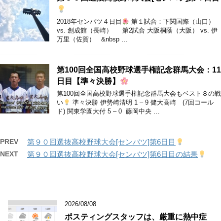
2018年センバツ４日目
第１試合：下関国際（山口）
vs. 創成館（長崎） 第2試合 大阪桐蔭（大阪） vs. 伊
万里（佐賀） &nbsp …
第100回全国高校野球選手権記念群馬大会：11
日目【準々決勝】
第100回全国高校野球選手権記念群馬大会もベスト８の戦
い
準々決勝 伊勢崎清明 1 – 9 健大高崎 (7回コール
ド) 関東学園大付 5 – 0 藤岡中央 …
PREV
第９０回選抜高校野球大会[センバツ]第6日目
NEXT
第９０回選抜高校野球大会[センバツ]第6日目の結果
2026/08/08
ポスティングスタッフは、厳重に熱中症