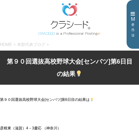
M
e
n
u
HOME
>
本部代表ブログ
>
第９０回選抜高校野球大会[センバツ]第6日目
の結果
第９０回選抜高校野球大会[センバツ]第6日目の結果は
彦根東（滋賀）4－3慶応 （神奈川）