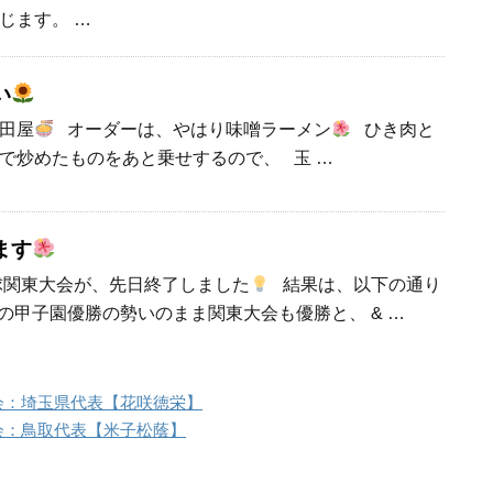
じます。 …
い
田屋
オーダーは、やはり味噌ラーメン
ひき肉と
で炒めたものをあと乗せするので、 玉 …
ます
野球関東大会が、先日終了しました
結果は、以下の通り
甲子園優勝の勢いのまま関東大会も優勝と、 & …
会：埼玉県代表【花咲徳栄】
会：鳥取代表【米子松蔭】