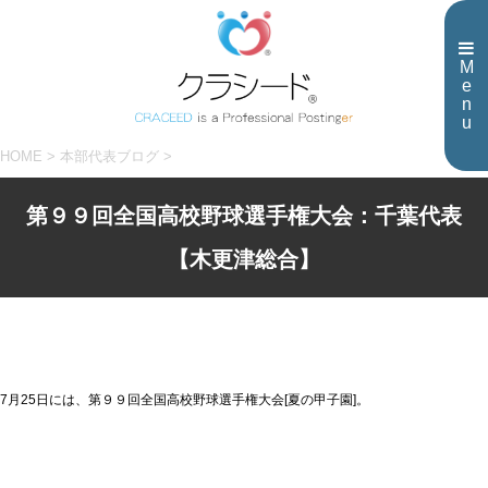
M
e
n
u
HOME
>
本部代表ブログ
>
第９９回全国高校野球選手権大会：千葉代表
【木更津総合】
7月25日には、第９９回全国高校野球選手権大会[夏の甲子園]。