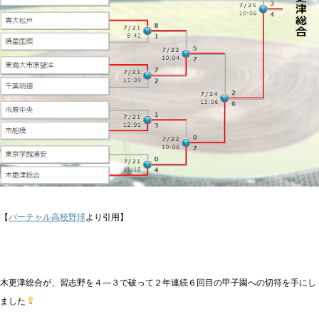
【
バーチャル高校野球
より引用】
木更津総合が、習志野を４―３で破って２年連続６回目の甲子園への切符を手にし
ました