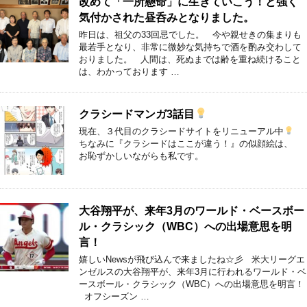
改めて「一所懸命」に生きていこう！と強く
気付かされた昼呑みとなりました。
昨日は、祖父の33回忌でした。 今や親せきの集まりも
最若手となり、非常に微妙な気持ちで酒を酌み交わして
おりました。 人間は、死ぬまでは齢を重ね続けること
は、わかっております …
クラシードマンガ3話目
現在、３代目のクラシードサイトをリニューアル中
ちなみに『クラシードはここが違う！』の似顔絵は、
お恥ずかしいながらも私です。
大谷翔平が、来年3月のワールド・ベースボー
ル・クラシック（WBC）への出場意思を明
言！
嬉しいNewsが飛び込んで来ましたね☆彡 米大リーグエ
ンゼルスの大谷翔平が、来年3月に行われるワールド・ベ
ースボール・クラシック（WBC）への出場意思を明言！
オフシーズン …