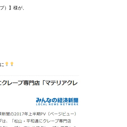
プ）】様が、
位に