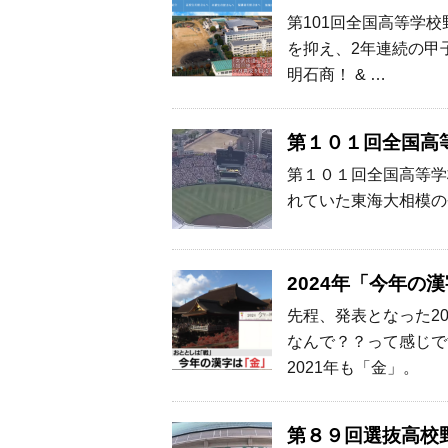
第101回全国高等学
を抑え、2年連続の甲子
明石商！ & …
第１０１回全国高
第１０１回全国高等学
れていた東海大相模の
2024年「今年の
先程、発表となった2
なんで？？って感じです
2021年も「金」。
第８９回選抜高校野