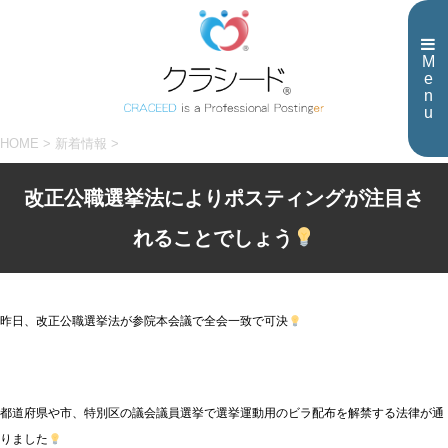
M
e
n
u
HOME
>
新着情報
>
改正公職選挙法によりポスティングが注目さ
れることでしょう
昨日、改正公職選挙法が参院本会議で全会一致で可決
都道府県や市、特別区の議会議員選挙で選挙運動用のビラ配布を解禁する法律が通
りました