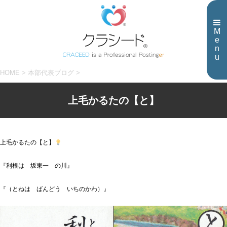
M
e
n
u
HOME
>
本部代表ブログ
>
上毛かるたの【と】
上毛かるたの【と】
『利根は 坂東一 の川』
『（とねは ばんどう いちのかわ）』