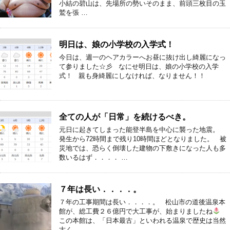
小結の碧山は、先場所の勢いそのまま、前頭三枚目の玉
鷲を張 …
明日は、娘の小学校の入学式！
今日は、週一のヘアカラーへお昼に抜け出し綺麗になっ
て参りました☆彡 なにせ明日は、娘の小学校の入学
式！ 親も身綺麗にしなければ、なりません！！
全ての人が「日常」を続けるべき。
元日に起きてしまった能登半島を中心に襲った地震。
発生から72時間まで残り10時間ほどとなりました。 被
災地では、恐らく倒壊した建物の下敷きになった人も多
数いるはず．．．． …
７年は長い．．．．。
７年の工事期間は長い．．．．。 松山市の道後温泉本
館が、総工費２６億円で大工事が、始まりましたね
この本館は、「日本最古」といわれる温泉で歴史は当然
古く、 …