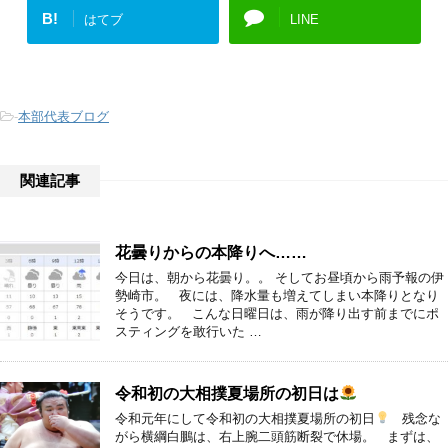
B!
はてブ
LINE
-
本部代表ブログ
関連記事
花曇りからの本降りへ……
今日は、朝から花曇り。。 そしてお昼頃から雨予報の伊
勢崎市。 夜には、降水量も増えてしまい本降りとなり
そうです。 こんな日曜日は、雨が降り出す前までにポ
スティングを敢行いた …
令和初の大相撲夏場所の初日は
令和元年にして令和初の大相撲夏場所の初日
残念な
がら横綱白鵬は、右上腕二頭筋断裂で休場。 まずは、