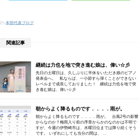
-
本部代表ブログ
関連記事
継続は力也を地で突き進む娘は、偉い☆彡
先日の土曜日は、久しぶりに半休をいただき娘のピアノ
発表会へ。 私ならば、一小節すら弾くことができない
レベルまで成長しておりました！ 継続は力也を地で突
き進む娘は、偉い☆彡
朝からよく降るものです．．．．雨が。
朝からよく降るものです．．．．雨が。 台風2号の影響
からなのか？梅雨入り前の序章からかのなのかは不明で
すが、今週の伊勢崎市は、水曜日位までは降り続くそう
です。 いずれにしても当分の間は、 …