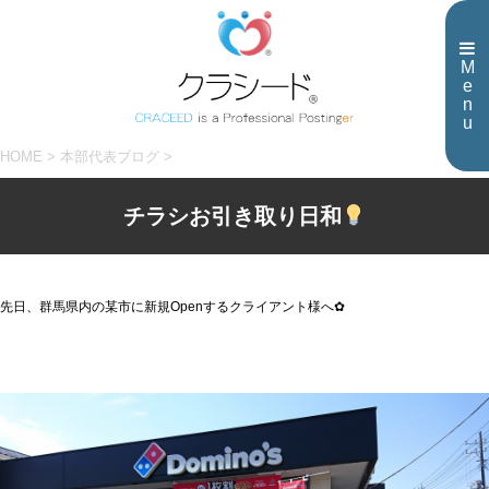
M
e
n
u
HOME
>
本部代表ブログ
>
チラシお引き取り日和
先日、群馬県内の某市に新規Openするクライアント様へ✿