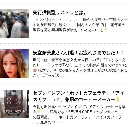
先行投資型リストラとは。
日本がおかしい．．．．。 昨今の超売り手市場の人手
不足が断続的に続く中、 国内の大企業では、定年前の
退職を募る早期退職が増えているとのこと
…
安室奈美恵さん引退！お疲れさまでした！！
世間では、安室奈美恵女史が今日この日に引退するにあ
たり、 ラジオやTVが、こぞって特集を組んでいますね
彼女が、10代の頃から人々を魅了し続けた歌姫である
ことは誰もが認 …
セブンイレブン「ホットカフェラテ」「アイ
スカフェラテ」兼用のコーヒーメーカー
今朝も出社途中のセブンイレブンでアイスコーヒーを購
入
ここ群馬でも「SEVEN CAFÉ（セブンカフェ）」
の新商品、 「ホットカフェラテ」「アイスカフェラ
テ」兼用のコー …