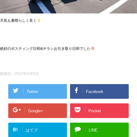
天気も素晴らしく良く
絶好のポスティング日和&チラシお引き取り日和でした
投稿日：
2017年4月5日
Twitter
Facebook
Google+
Pocket
B!
はてブ
LINE